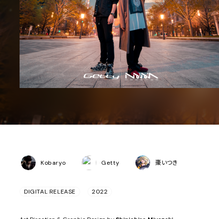
Kobaryo
Getty
棗いつき
DIGITAL RELEASE
2022