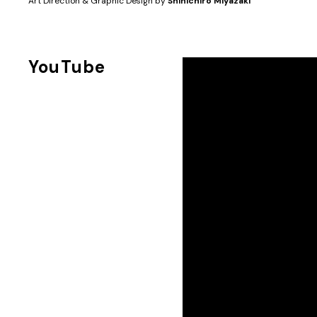
Art Direction & Graphic Design by
Shinichiro Miyazaki
YouTube