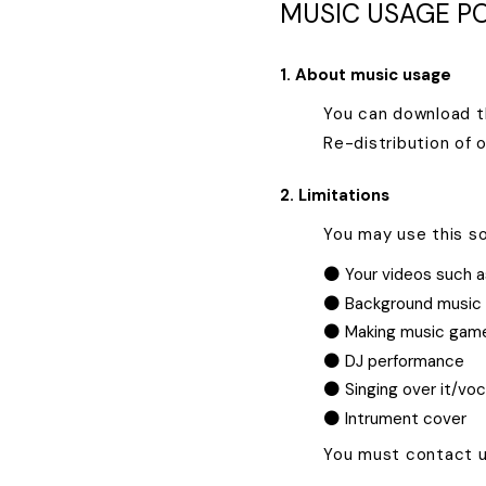
MUSIC USAGE PO
1. About music usage
You can download th
Re-distribution of o
2. Limitations
You may use this so
Your videos such a
Background music 
Making music game 
DJ performance
Singing over it/voc
Intrument cover
You must contact us