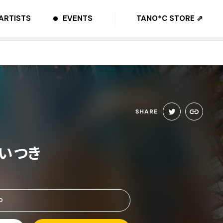
ARTISTS
EVENTS
TANO*C STORE ⇗
SHARE
 棗いつき
D