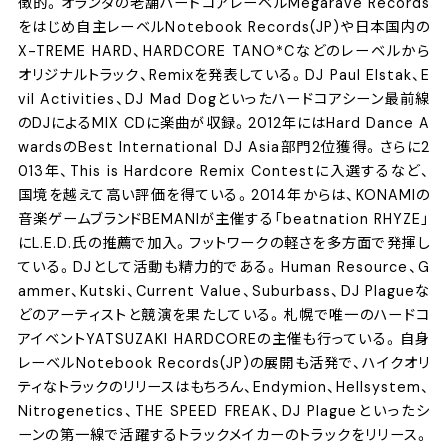
徴的。オランダの老舗ハードコアレーベルMegarave Records
をはじめ自主レーベルNotebook Records(JP)や日本国内の
X-TREME HARD、HARDCORE TANO*Cなどのレーベルから
オリジナルトラック、Remixを発表している。DJ Paul Elstak、E
vil Activities、DJ Mad Dogといったハードコアシーン最前線
のDJによるMIX CDに楽曲が収録。2012年にはHard Dance A
wardsのBest International DJ Asia部門2位獲得。さらに2
013年、This is Hardcore Remix Contestに入選するなど、
国境を越えて高い評価を得ている。2014年からは、KONAMIの
音楽ゲームブランドBEMANIが主催する「beatnation RHYZE」
にL.E.D.氏の推薦で加入。フットワークの軽さを多方面で発揮し
ている。DJとして活動も精力的である。Human Resource、G
ammer、Kutski、Current Value、Suburbass、DJ Plagueな
どのアーティストと競演を果たしている。札幌で唯一のハードコ
アイベントYATSUZAKI HARDCOREの主催も行っている。自身
レーベルNotebook Records(JP)の展開も活発で、ハイクオリ
ティなトラックのリリースはもちろん、Endymion、Hellsystem、
Nitrogenetics、THE SPEED FREAK、DJ Plagueといったシ
ーンの第一線で活躍するトラックメイカーのトラックをリリース。