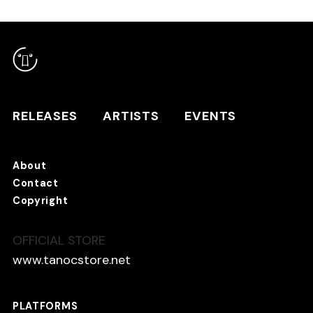
RELEASES
ARTISTS
RELEASES
ARTISTS
EVENTS
EVENTS
About
TANO*C STORE ⇗
Contact
Copyright
OFFICIAL STORE
About
Contact
www.tanocstore.net
Copyright
PLATFORMS